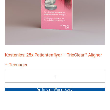
Kostenlos: 25x Patientenflyer – TrioClear™ Aligner
– Teenager
In den Warenkorb