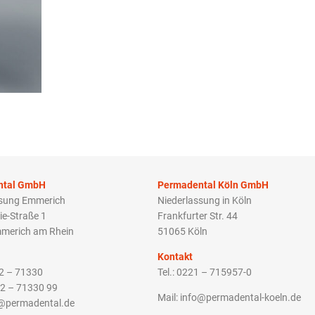
ntal GmbH
Permadental Köln GmbH
ssung Emmerich
Niederlassung in Köln
ie-Straße 1
Frankfurter Str. 44
merich am Rhein
51065 Köln
Kontakt
22 – 71330
Tel.: 0221 – 715957-0
22 – 71330 99
Mail: info@permadental-koeln.de
o@permadental.de