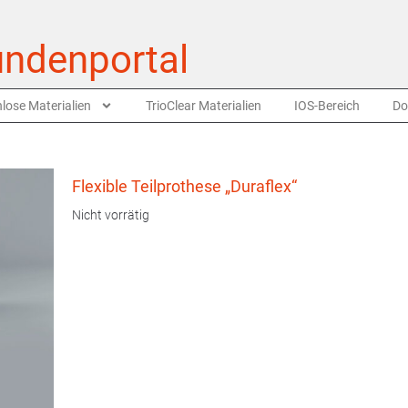
ndenportal
lose Materialien
TrioClear Materialien
IOS-Bereich
Do
Flexible Teilprothese „Duraflex“
Nicht vorrätig