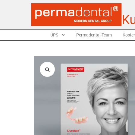
Ku
UPS
Permadental-Team
Kosten