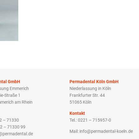
ntal GmbH
Permadental Köln GmbH
ssung Emmerich
Niederlassung in Köln
ie-Straße 1
Frankfurter Str. 44
merich am Rhein
51065 Köln
Kontakt
22 – 71330
Tel.: 0221 – 715957-0
22 – 71330 99
Mail: info@permadental-koeln.de
o@permadental.de