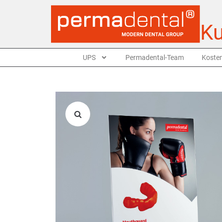
Ku
UPS
Permadental-Team
Kosten