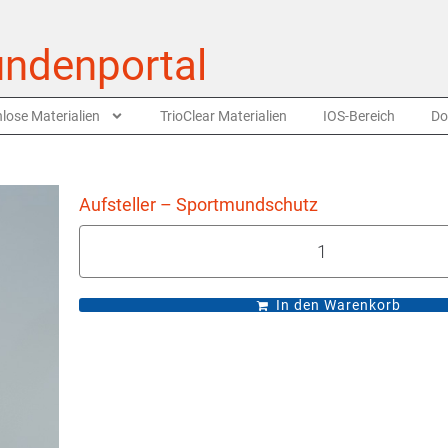
ndenportal
lose Materialien
TrioClear Materialien
IOS-Bereich
Do
Aufsteller – Sportmundschutz
In den Warenkorb