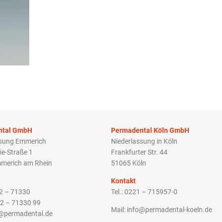
ntal GmbH
Permadental Köln GmbH
ssung Emmerich
Niederlassung in Köln
ie-Straße 1
Frankfurter Str. 44
merich am Rhein
51065 Köln
Kontakt
22 – 71330
Tel.: 0221 – 715957-0
22 – 71330 99
Mail: info@permadental-koeln.de
o@permadental.de