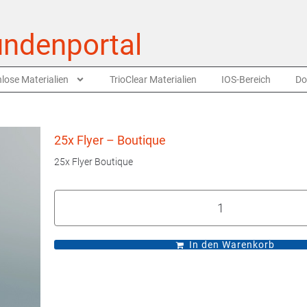
ndenportal
lose Materialien
TrioClear Materialien
IOS-Bereich
Do
25x Flyer – Boutique
25x Flyer Boutique
In den Warenkorb