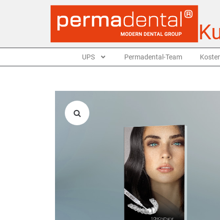
Ku
UPS
Permadental-Team
Kosten